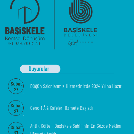
Şubat
Düğün Salonlarımız Hizmetinizde 2024 Yılına Hazır
27
Şubat
Genc-i Âlâ Kafeler Hizmete Başladı
27
Antik Köfte - Başiskele Sahili´nin En Gözde Mekânı
Şubat
27
Hizmete Açıldı